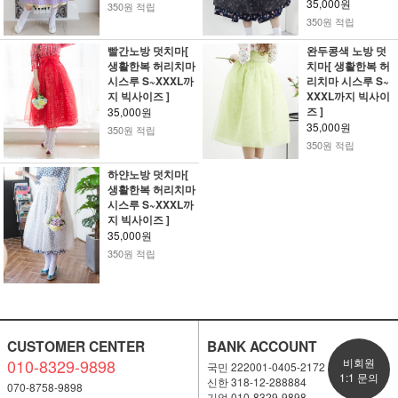
35,000원
350원 적립
350원 적립
빨간노방 덧치마[
완두콩색 노방 덧
생활한복 허리치마
치마[ 생활한복 허
시스루 S~XXXL까
리치마 시스루 S~
지 빅사이즈 ]
XXXL까지 빅사이
즈 ]
35,000원
35,000원
350원 적립
350원 적립
하얀노방 덧치마[
생활한복 허리치마
시스루 S~XXXL까
지 빅사이즈 ]
35,000원
350원 적립
CUSTOMER CENTER
BANK ACCOUNT
010-8329-9898
비회원
국민 222001-0405-2172
1:1 문의
신한 318-12-288884
070-8758-9898
기업 010-8329-9898