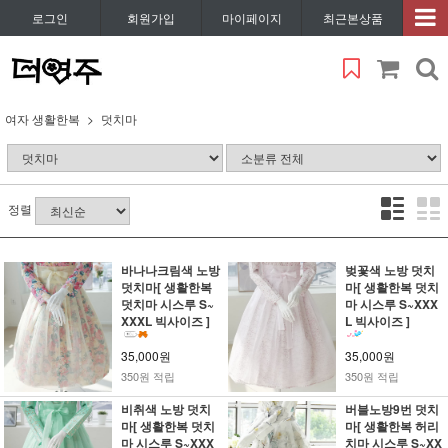
로그인
회원가입
마이페이지
최근본상품
여자 생활한복
덧치마
정렬
바나나크림색 노방
벚꽃색 노방 덧치
덧치마[ 생활한복
마[ 생활한복 덧치
덧치마 시스루 S~
마 시스루 S~XXX
XXXL 빅사이즈 ]
L 빅사이즈 ]
35,000원
35,000원
350원 적립
350원 적립
비취색 노방 덧치
버블노방9번 덧치
마[ 생활한복 덧치
마[ 생활한복 허리
마 시스루 S~XXX
치마 시스루 S~XX