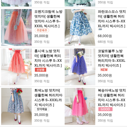
350원 적립
350원 적립
오렌지크림색 노방
파란코스모스 덧치
덧치마[ 생활한복
마[ 생활한복 허리
덧치마 시스루 S~
치마 시스루 S~XX
XXXL 빅사이즈 ]
XL까지 빅사이즈 ]
35,000원
68,000원
350원 적립
680원 적립
홍시색 노방 덧치
코발트블루 노방
마[ 생활한복 허리
덧치마[ 생활한복
치마 시스루 S~XX
허리치마 S~XXXL
XL까지 빅사이즈 ]
까지 빅사이즈 ]
35,000원
35,000원
350원 적립
350원 적립
회색노방 덧치마[
복숭아색노방 덧치
생활한복 허리치마
마[ 생활한복 허리
시스루 S~XXXL까
치마 시스루 S~XX
지 빅사이즈 ]
XL까지 빅사이즈 ]
35,000원
35,000원
350원 적립
350원 적립