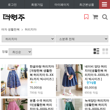
로그인
회원가입
마이페이지
최근본상품
여자 생활한복
허리치마
정렬
한글파랑 허리치마
네이비 양단 허리
[개량한복 생활한
치마[생활한복 허
복 허리치마 S~XX
리치마 S~XXXL까
XL까지 빅사이즈 ]
지 빅사이즈 ]
70,000원
65,000원
700원 적립
650원 적립
분홍 수국 허리치
녹색양단 허리치마
마[생활한복 허리
[생활한복 허리치
치마 S~XXXL까지
마 S~XXXL까지