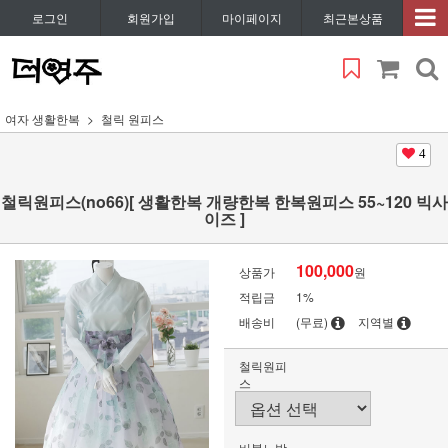
로그인
회원가입
마이페이지
최근본상품
여자 생활한복
철릭 원피스
4
철릭원피스(no66)[ 생활한복 개량한복 한복원피스 55~120 빅사
이즈 ]
100,000
상품가
원
적립금
1%
배송비
(무료)
지역별
철릭원피
스
버블노방