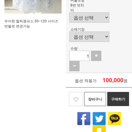
8번 덧치
마
우아한 철릭원피스 55~120 사이즈
반팔로 변경가능
소매기장
수량
100,000
옵션 적용가
원
장바구니
구매하기