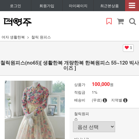
로그인
회원가입
마이페이지
최근본상품
여자 생활한복
철릭 원피스
1
철릭원피스(no65)[ 생활한복 개량한복 한복원피스 55~120 빅사
이즈 ]
100,000
상품가
원
적립금
1%
배송비
(무료)
지역별
철릭원피
스
바나나크