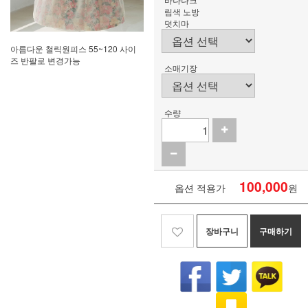
림색 노방
덧치마
아름다운 철릭원피스 55~120 사이
즈 반팔로 변경가능
소매기장
수량
100,000
옵션 적용가
원
장바구니
구매하기