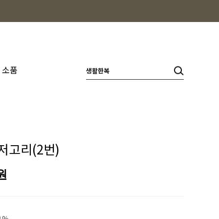
소품
저고리(2번)
원
1%