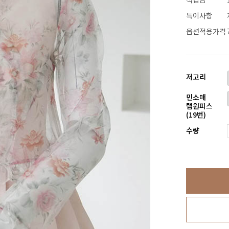
특이사항
옵션적용가격
저고리
민소매
랩원피스
(19번)
수량