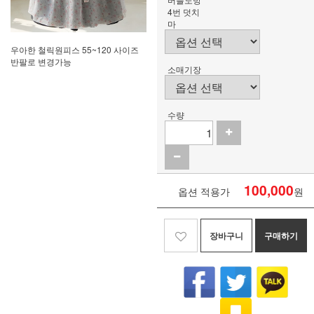
4번 덧치
마
우아한 철릭원피스 55~120 사이즈
반팔로 변경가능
소매기장
수량
100,000
옵션 적용가
원
장바구니
구매하기