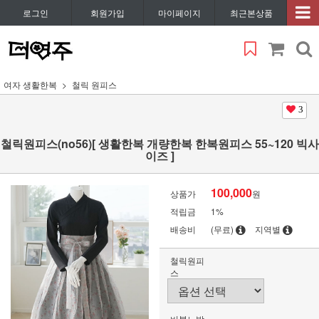
로그인
회원가입
마이페이지
최근본상품
여자 생활한복
철릭 원피스
3
철릭원피스(no56)[ 생활한복 개량한복 한복원피스 55~120 빅사
이즈 ]
100,000
상품가
원
적립금
1%
배송비
(무료)
지역별
철릭원피
스
버블노방