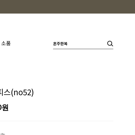
소품
스(no52)
0
원
1%