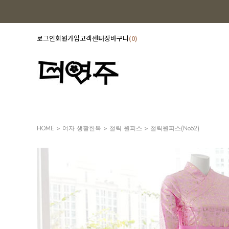
로그인
회원가입
고객센터
장바구니
0
HOME
>
여자 생활한복
>
철릭 원피스
> 철릭원피스(no52)