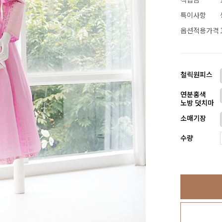
특이사항
옵션적용가격
철릭원피스
연분홍색
노방 덧치마
소매기장
수량