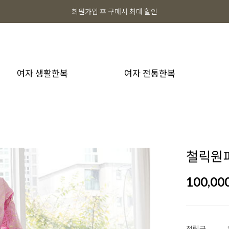
회원가입 후 구매시 최대 할인
여자 생활한복
여자 전통한복
철릭원피
100,00
적립금