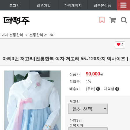
로그인
회원가입
마이페이지
최근본상품
여자 전통한복
전통한복 저고리
5
아리3번 저고리[전통한복 여자 저고리 55~120까지 빅사이즈 ]
90,000
상품가
원
적립금
1%
배송비
(무료)
지역별
저고리
아리3번
한복치마