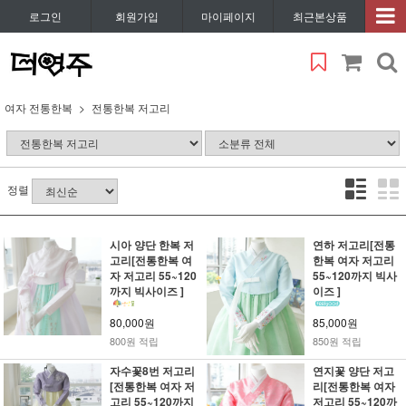
로그인
회원가입
마이페이지
최근본상품
여자 전통한복
전통한복 저고리
정렬
시아 양단 한복 저
연하 저고리[전통
고리[전통한복 여
한복 여자 저고리
자 저고리 55~120
55~120까지 빅사
까지 빅사이즈 ]
이즈 ]
80,000원
85,000원
800원 적립
850원 적립
자수꽃8번 저고리
연지꽃 양단 저고
[전통한복 여자 저
리[전통한복 여자
고리 55~120까지
저고리 55~120까