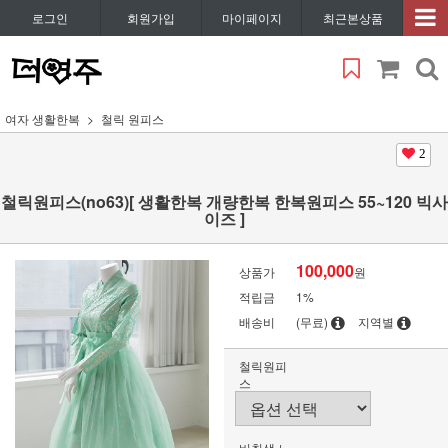
로그인
회원가입
마이페이지
최근본상품
여자 생활한복
철릭 원피스
2
철릭원피스(no63)[ 생활한복 개량한복 한복원피스 55~120 빅사
이즈 ]
100,000
상품가
원
적립금
1%
배송비
(무료)
지역별
철릭원피
스
비취색 노