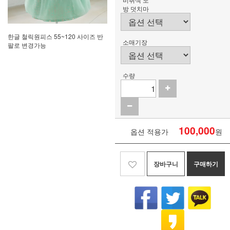
방 덧치마
한글 철릭원피스 55~120 사이즈 반
소매기장
팔로 변경가능
수량
100,000
옵션 적용가
원
장바구니
구매하기