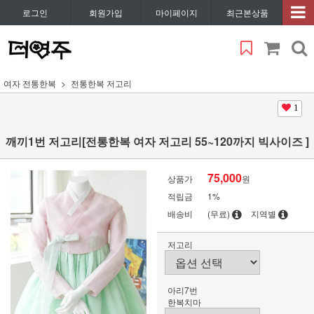
로그인
회원가입
마이페이지
최근본상품
여자 전통한복
전통한복 저고리
1
깨끼1번 저고리[전통한복 여자 저고리 55~120까지 빅사이즈 ]
75,000
상품가
원
적립금
1%
배송비
(무료)
지역별
저고리
아리7번
한복치마