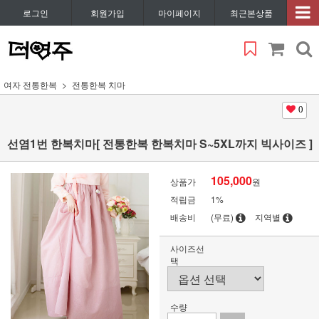
로그인
회원가입
마이페이지
최근본상품
여자 전통한복
전통한복 치마
0
선염1번 한복치마[ 전통한복 한복치마 S~5XL까지 빅사이즈 ]
105,000
상품가
원
적립금
1%
배송비
(무료)
지역별
사이즈선
택
수량