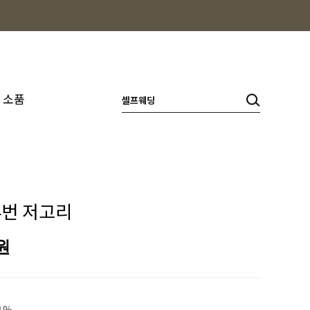
소품
번 저고리
원
1%