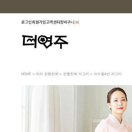
로그인
회원가입
고객센터
장바구니
0
HOME
>
여자 전통한복
>
전통한복 저고리
> 자수꽃4번 저고리