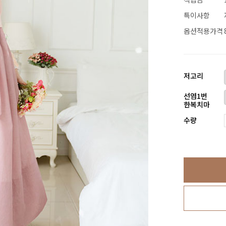
특이사항
옵션적용가격
저고리
선염1번
한복치마
수량