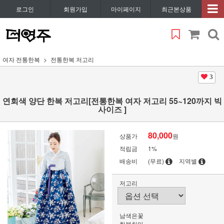
로그인
회원가입
마이페이지
최근본상품
여자 전통한복
전통한복 저고리
3
연회색 양단 한복 저고리[전통한복 여자 저고리 55~120까지 빅
사이즈 ]
80,000
상품가
원
적립금
1%
배송비
(무료)
지역별
저고리
남색은꽃
한복치마