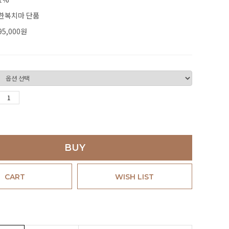
한복치마 단품
95,000
원
BUY
CART
WISH LIST