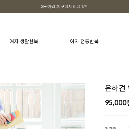
회원가입 후 구매시 최대 할인
여자 생활한복
여자 전통한복
은하견
95,000
적립금