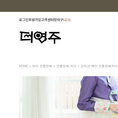
로그인
회원가입
고객센터
장바구니
0
HOME
>
여자 전통한복
>
전통한복 치마
> 은하견 백야 전통한복치마