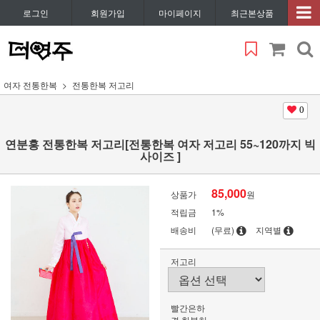
로그인
회원가입
마이페이지
최근본상품
여자 전통한복
전통한복 저고리
0
연분홍 전통한복 저고리[전통한복 여자 저고리 55~120까지 빅
사이즈 ]
85,000
상품가
원
적립금
1%
배송비
(무료)
지역별
저고리
빨간은하
견 한복치