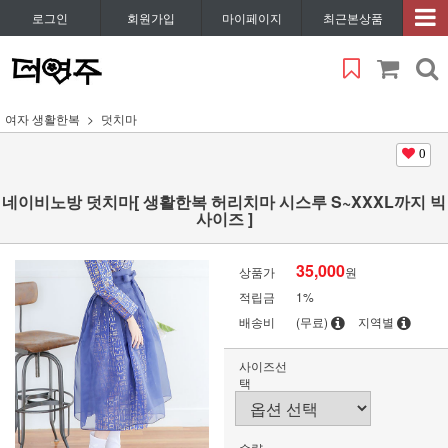
로그인
회원가입
마이페이지
최근본상품
여자 생활한복
덧치마
0
네이비노방 덧치마[ 생활한복 허리치마 시스루 S~XXXL까지 빅
사이즈 ]
35,000
상품가
원
적립금
1%
배송비
(무료)
지역별
사이즈선
택
수량